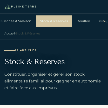
PLEINE TERRE
Ouvrir 
e séchée & Salaison
Stock & Réserves
Bouillon
Potage
Accueil
·
Stock & Réserves
12 ARTICLES
Stock & Réserves
Constituer, organiser et gérer son stock
alimentaire familial pour gagner en autonomie
et faire face aux imprévus.