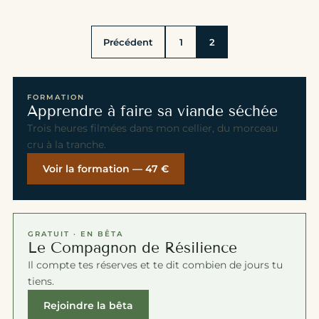
Pagination des publicatio
Précédent
1
2
FORMATION
Apprendre à faire sa viande séchée
Trois heures filmées dans mon cellier, du morceau
cru à la tranche.
Voir la formation — 47 €
GRATUIT · EN BÊTA
Le Compagnon de Résilience
Il compte tes réserves et te dit combien de jours tu
tiens.
Rejoindre la bêta