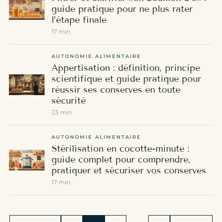
guide pratique pour ne plus rater
l’étape finale
17 min
AUTONOMIE ALIMENTAIRE
Appertisation : définition, principe
scientifique et guide pratique pour
réussir ses conserves en toute
sécurité
23 min
AUTONOMIE ALIMENTAIRE
Stérilisation en cocotte-minute :
guide complet pour comprendre,
pratiquer et sécuriser vos conserves
17 min
Pagination des publications