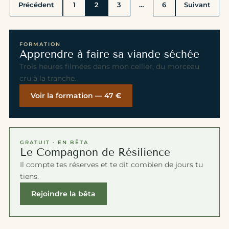
Précédent
1
2
3
…
6
Suivant
FORMATION
Apprendre à faire sa viande séchée
Trois heures filmées dans mon cellier, du morceau
cru à la tranche.
Voir la formation — 47 €
GRATUIT · EN BÊTA
Le Compagnon de Résilience
Il compte tes réserves et te dit combien de jours tu
tiens.
Rejoindre la bêta