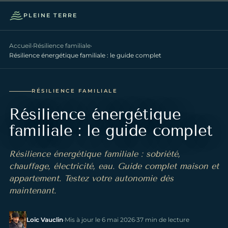
PLEINE TERRE
Ouvrir 
Accueil
·
Résilience familiale
·
Résilience énergétique familiale : le guide complet
RÉSILIENCE FAMILIALE
Résilience énergétique
familiale : le guide complet
Résilience énergétique familiale : sobriété,
chauffage, électricité, eau. Guide complet maison et
appartement. Testez votre autonomie dès
maintenant.
Loïc Vauclin
·
Mis à jour le 6 mai 2026
·
37 min de lecture